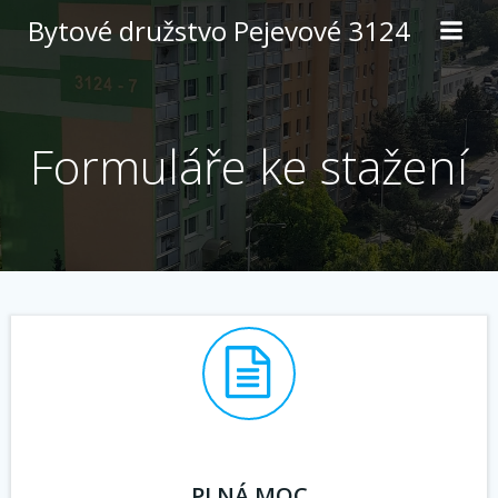
Skip
Bytové družstvo Pejevové 3124
to
content
Formuláře ke stažení
PLNÁ MOC